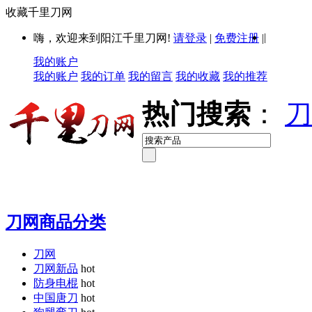
收藏千里刀网
|
嗨，欢迎来到阳江千里刀网!
请登录
|
免费注册
|
我的账户
我的账户
我的订单
我的留言
我的收藏
我的推荐
热门搜索
：
刀
刀网商品分类
刀网
刀网新品
hot
防身电棍
hot
中国唐刀
hot