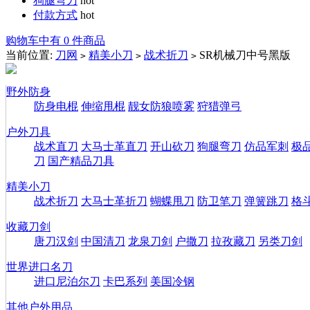
狗腿弯刀
hot
付款方式
hot
购物车中有 0 件商品
当前位置:
刀网
精美小刀
战术折刀
SR机械刀中号黑版
>
>
>
野外防身
防身电棍
伸缩甩棍
靓女防狼喷雾
狩猎弹弓
户外刀具
战术直刀
大马士革直刀
开山砍刀
狗腿弯刀
仿品军刺
极
刀
国产精品刀具
精美小刀
战术折刀
大马士革折刀
蝴蝶甩刀
防卫笔刀
弹簧跳刀
格
收藏刀剑
唐刀汉剑
中国清刀
龙泉刀剑
户撒刀
拉孜藏刀
另类刀剑
世界进口名刀
进口尼泊尔刀
卡巴系列
美国冷钢
其他户外用品