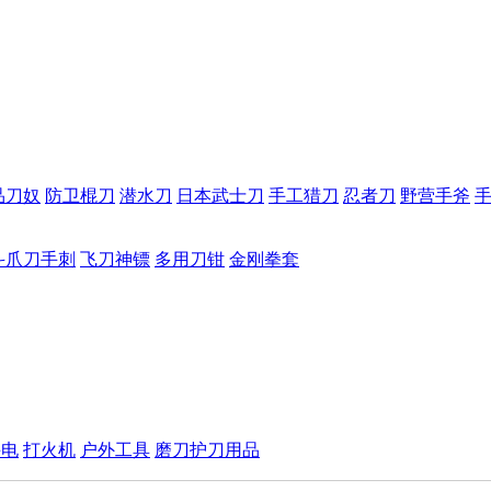
品刀奴
防卫棍刀
潜水刀
日本武士刀
手工猎刀
忍者刀
野营手斧
斗爪刀手刺
飞刀神镖
多用刀钳
金刚拳套
手电
打火机
户外工具
磨刀护刀用品