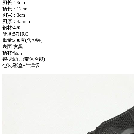
刃长：9cm
柄长：12cm
刃宽：3cm
刃厚：3.5mm
钢材:420
硬度:57HRC
重量:200克(含包装)
表面:发黑
柄材:铝片
锁型:助力(带保险锁)
包装:彩盒+牛津袋