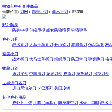
购物车中有 0 件商品
当前位置:
刀网
精美小刀
战术折刀
SR358
>
>
>
野外防身
防身电棍
伸缩甩棍
靓女防狼喷雾
狩猎弹弓
户外刀具
战术直刀
大马士革直刀
开山砍刀
狗腿弯刀
仿品军刺
极
精美小刀
战术折刀
大马士革折刀
蝴蝶甩刀
防卫笔刀
弹簧跳刀
格
收藏刀剑
唐刀汉剑
中国清刀
龙泉刀剑
户撒刀
拉孜藏刀
另类刀剑
世界进口名刀
进口尼泊尔刀
卡巴系列
美国冷钢
其他户外用品
户外兵工铲
手套（面具）
防身腰带刀
水壶、口哨
战术