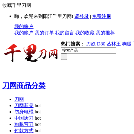
收藏千里刀网
|
嗨，欢迎来到阳江千里刀网!
请登录
|
免费注册
|
我的账户
我的账户
我的订单
我的留言
我的收藏
我的推荐
热门搜索
：
刀奴
D80
丛林王
狗腿
刀网商品分类
刀网
刀网新品
hot
防身电棍
hot
中国唐刀
hot
狗腿弯刀
hot
付款方式
hot