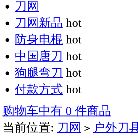
刀网
刀网新品
hot
防身电棍
hot
中国唐刀
hot
狗腿弯刀
hot
付款方式
hot
购物车中有 0 件商品
当前位置:
刀网
户外刀
>