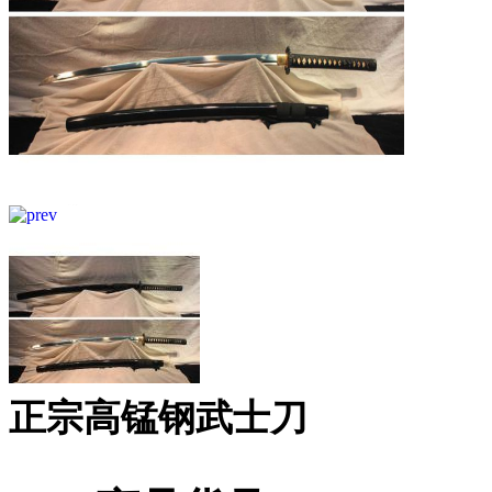
正宗高锰钢武士刀