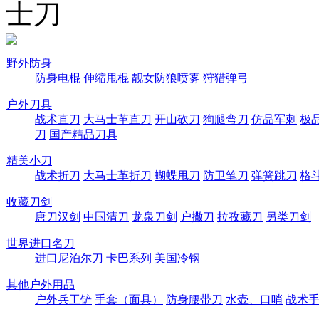
士刀
野外防身
防身电棍
伸缩甩棍
靓女防狼喷雾
狩猎弹弓
户外刀具
战术直刀
大马士革直刀
开山砍刀
狗腿弯刀
仿品军刺
极
刀
国产精品刀具
精美小刀
战术折刀
大马士革折刀
蝴蝶甩刀
防卫笔刀
弹簧跳刀
格
收藏刀剑
唐刀汉剑
中国清刀
龙泉刀剑
户撒刀
拉孜藏刀
另类刀剑
世界进口名刀
进口尼泊尔刀
卡巴系列
美国冷钢
其他户外用品
户外兵工铲
手套（面具）
防身腰带刀
水壶、口哨
战术