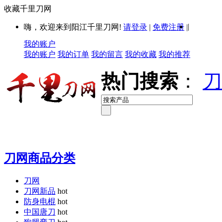
收藏千里刀网
|
嗨，欢迎来到阳江千里刀网!
请登录
|
免费注册
|
我的账户
我的账户
我的订单
我的留言
我的收藏
我的推荐
热门搜索
：
刀
刀网商品分类
刀网
刀网新品
hot
防身电棍
hot
中国唐刀
hot