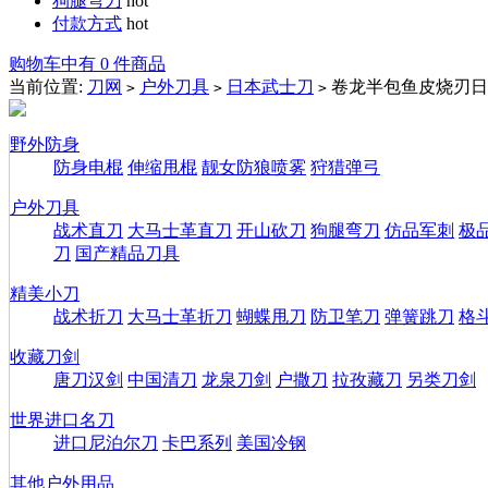
狗腿弯刀
hot
付款方式
hot
购物车中有 0 件商品
当前位置:
刀网
户外刀具
日本武士刀
卷龙半包鱼皮烧刃日
>
>
>
野外防身
防身电棍
伸缩甩棍
靓女防狼喷雾
狩猎弹弓
户外刀具
战术直刀
大马士革直刀
开山砍刀
狗腿弯刀
仿品军刺
极
刀
国产精品刀具
精美小刀
战术折刀
大马士革折刀
蝴蝶甩刀
防卫笔刀
弹簧跳刀
格
收藏刀剑
唐刀汉剑
中国清刀
龙泉刀剑
户撒刀
拉孜藏刀
另类刀剑
世界进口名刀
进口尼泊尔刀
卡巴系列
美国冷钢
其他户外用品